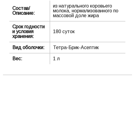
из натурального коровьего
Состав/
молока, нормализованного по
Описание:
массовой доле жира
Срок годности
и условия
180 суток
хранения:
Вид оболочки:
Тетра-Брик-Асептик
Вес:
1 л
ООО "ОптЧерноземье"
г. Воронеж, ул. Дорожная, д.24
+7 (960) 111-91-91
+7 (920) 4000-500
© 2019-2021, kolbasy-opt.ru